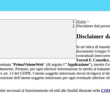
Home
>
Disclaimer dati perso
Disclaimer da
In un’ottica di massim
documento Gruppo Spag
contrattuali intercor
Foresti F. Conselice
ominata "
PrimaVisioneWeb
" (di seguito l’"
Applicazione
"), mentre G
attamento. Pertanto, per ogni ulteriore informazione in merito al trattame
 ex art. 13 del GDPR, l’utente-soggetto interessato dovrà rivolgersi al tito
sizione dell’utente-soggetto interessato per ogni eventuale ulteriore ch
kie necessari al funzionamento ed utili alle finalità illustrate nella
COO