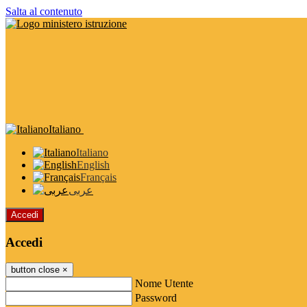
Salta al contenuto
Italiano
Italiano
English
Français
عربى
Accedi
Accedi
button close
×
Nome Utente
Password