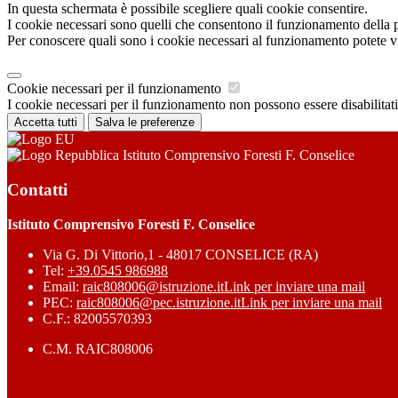
In questa schermata è possibile scegliere quali cookie consentire.
I cookie necessari sono quelli che consentono il funzionamento della pi
Per conoscere quali sono i cookie necessari al funzionamento potete v
Cookie necessari per il funzionamento
I cookie necessari per il funzionamento non possono essere disabilitati.
Accetta tutti
Salva le preferenze
Istituto Comprensivo Foresti F. Conselice
Contatti
Istituto Comprensivo Foresti F. Conselice
Via G. Di Vittorio,1 - 48017 CONSELICE (RA)
Tel:
+39.0545 986988
Email:
raic808006@istruzione.it
Link per inviare una mail
PEC:
raic808006@pec.istruzione.it
Link per inviare una mail
C.F.: 82005570393
C.M. RAIC808006