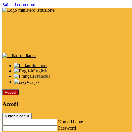
Salta al contenuto
Italiano
Italiano
English
Français
عربى
Accedi
Accedi
button close
×
Nome Utente
Password