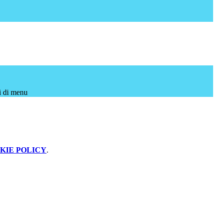
i di menu
KIE POLICY
.