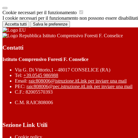
Cookie necessari per il funzionamento
I cookie necessari per il funzionamento non possono essere disabilitati.
Accetta tutti
Salva le preferenze
Istituto Comprensivo Foresti F. Conselice
Contatti
Istituto Comprensivo Foresti F. Conselice
Via G. Di Vittorio,1 - 48017 CONSELICE (RA)
Tel:
+39.0545 986988
Email:
raic808006@istruzione.it
Link per inviare una mail
PEC:
raic808006@pec.istruzione.it
Link per inviare una mail
C.F.: 82005570393
C.M. RAIC808006
Sezione Link Utili
Cookie policy