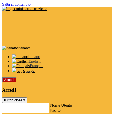
Salta al contenuto
Italiano
Italiano
English
Français
عربى
Accedi
Accedi
button close
×
Nome Utente
Password