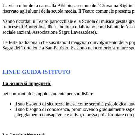
La vita culturale fa capo alla Biblioteca comunale "Giovanna Righini Ric
riservato agli alunni della scuola media. Il Teatro comunale presenta pr
Vanno ricordati il Teatro parrocchiale e la Scuola di musica gestita gr
francese di Bourgoin-Jallieu. Inoltre, collaborano con l'Istituto le 
sociale anziani, Associazione Sagra Lavezzolese).
Le feste tradizionali che suscitano il maggior coinvolgimento della p
Sagra del Tortellone a San Patrizio. Esistono nel territorio strutture sp
LINEE GUIDA ISTITUTO
La Scuola si impegnerà
nei confronti del singolo studente per soddisfare:
il suo bisogno di sicurezza intesa come serenità psicologica, au
il suo bisogno di conoscenza, promuovendo gradualmente saperi e
atteggiamento consapevole e attivo, e possa poi affrontare con pr