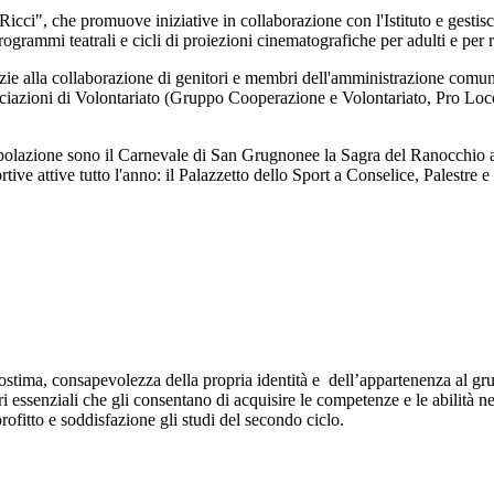
ci", che promuove iniziative in collaborazione con l'Istituto e gestisce 
ogrammi teatrali e cicli di proiezioni cinematografiche per adulti e per 
azie alla collaborazione di genitori e membri dell'amministrazione comuna
Associazioni di Volontariato (Gruppo Cooperazione e Volontariato, Pro L
opolazione sono il Carnevale di San Grugnonee la Sagra del Ranocchio a 
ortive attive tutto l'anno: il Palazzetto dello Sport a Conselice, Palestr
tostima, consapevolezza della propria iden
tità e dell’appartenenza al gr
ssenziali che gli consentano di acquisire le competenze e le abilità nec
ofitto e soddisfazione gli studi del secondo ciclo.