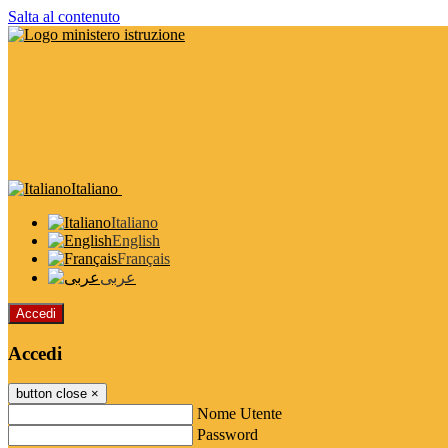
Salta al contenuto
Italiano
Italiano
English
Français
عربى
Accedi
Accedi
button close
×
Nome Utente
Password