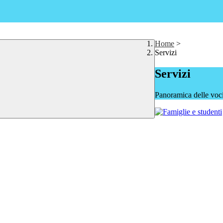
Home
>
Servizi
Servizi
Panoramica delle voc