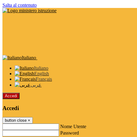
Salta al contenuto
Italiano
Italiano
English
Français
عربى
Accedi
Accedi
button close
×
Nome Utente
Password