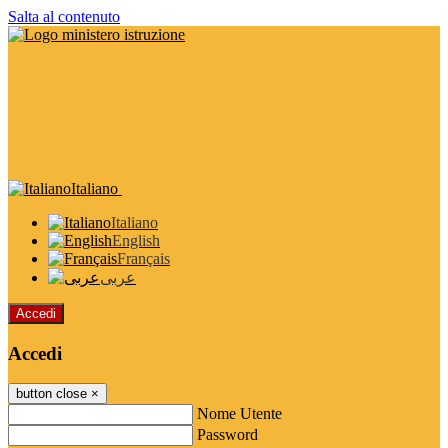
Salta al contenuto
Italiano
Italiano
English
Français
عربى
Accedi
Accedi
button close
×
Nome Utente
Password