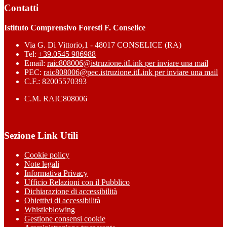
Contatti
Istituto Comprensivo Foresti F. Conselice
Via G. Di Vittorio,1 - 48017 CONSELICE (RA)
Tel:
+39.0545 986988
Email:
raic808006@istruzione.it
Link per inviare una mail
PEC:
raic808006@pec.istruzione.it
Link per inviare una mail
C.F.: 82005570393
C.M. RAIC808006
Sezione Link Utili
Cookie policy
Note legali
Informativa Privacy
Ufficio Relazioni con il Pubblico
Dichiarazione di accessibilità
Obiettivi di accessibilità
Whistleblowing
Gestione consensi cookie