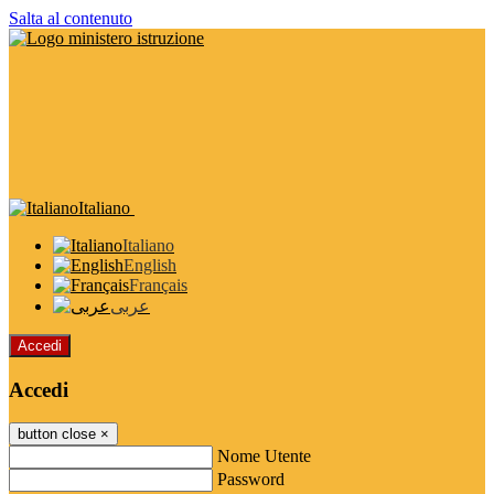
Salta al contenuto
Italiano
Italiano
English
Français
عربى
Accedi
Accedi
button close
×
Nome Utente
Password