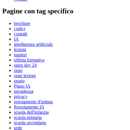
Pagine con tag specifico
brochure
codici
contatti
IA
intelligenza artificiale
lezioni
numeri
offerta formativa
open day 24
orari
orari lezioni
orario
Piano IA
presidenza
privacy
regolamento d'istituto
Regolamento IA
scuola dell'infanzia
scuola primaria
scuola secondaria
sede