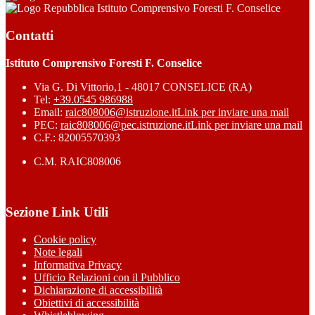
Istituto Comprensivo Foresti F. Conselice
Contatti
Istituto Comprensivo Foresti F. Conselice
Via G. Di Vittorio,1 - 48017 CONSELICE (RA)
Tel:
+39.0545 986988
Email:
raic808006@istruzione.it
Link per inviare una mail
PEC:
raic808006@pec.istruzione.it
Link per inviare una mail
C.F.: 82005570393
C.M. RAIC808006
Sezione Link Utili
Cookie policy
Note legali
Informativa Privacy
Ufficio Relazioni con il Pubblico
Dichiarazione di accessibilità
Obiettivi di accessibilità