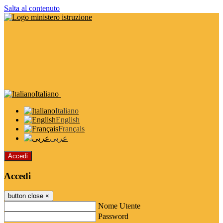
Salta al contenuto
Italiano
Italiano
English
Français
عربى
Accedi
Accedi
button close
×
Nome Utente
Password