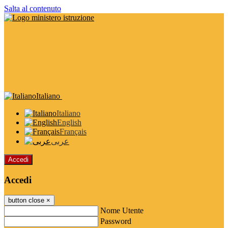
Salta al contenuto
Italiano
Italiano
English
Français
عربى
Accedi
Accedi
button close
×
Nome Utente
Password