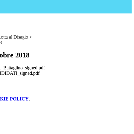
Lotta al Disagio
>
8
tobre 2018
Battaglino_signed.pdf
IDATI_signed.pdf
KIE POLICY
.