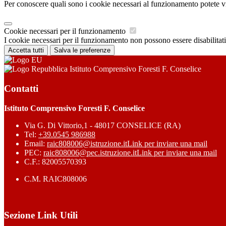
Per conoscere quali sono i cookie necessari al funzionamento potete v
Cookie necessari per il funzionamento
I cookie necessari per il funzionamento non possono essere disabilitati.
Accetta tutti
Salva le preferenze
Istituto Comprensivo Foresti F. Conselice
Contatti
Istituto Comprensivo Foresti F. Conselice
Via G. Di Vittorio,1 - 48017 CONSELICE (RA)
Tel:
+39.0545 986988
Email:
raic808006@istruzione.it
Link per inviare una mail
PEC:
raic808006@pec.istruzione.it
Link per inviare una mail
C.F.: 82005570393
C.M. RAIC808006
Sezione Link Utili