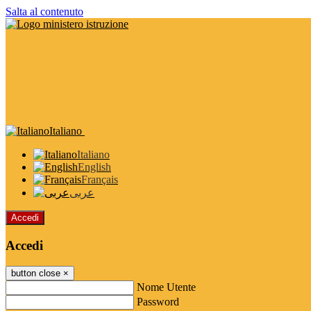
Salta al contenuto
Italiano
Italiano
English
Français
عربى
Accedi
Accedi
button close
×
Nome Utente
Password