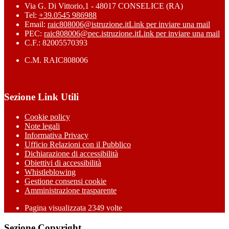
Via G. Di Vittorio,1 - 48017 CONSELICE (RA)
Tel:
+39.0545 986988
Email:
raic808006@istruzione.it
Link per inviare una mail
PEC:
raic808006@pec.istruzione.it
Link per inviare una mail
C.F.: 82005570393
C.M. RAIC808006
Sezione Link Utili
Cookie policy
Note legali
Informativa Privacy
Ufficio Relazioni con il Pubblico
Dichiarazione di accessibilità
Obiettivi di accessibilità
Whistleblowing
Gestione consensi cookie
Amministrazione trasparente
Pagina visualizzata
2349
volte
Sezione Copyright