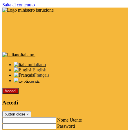
Salta al contenuto
Italiano
Italiano
English
Français
عربى
Accedi
Accedi
button close
×
Nome Utente
Password