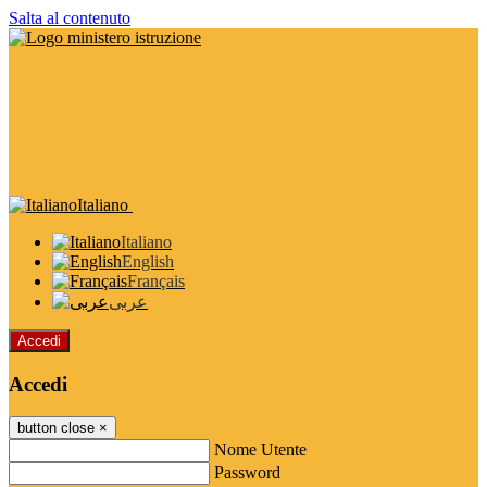
Salta al contenuto
Italiano
Italiano
English
Français
عربى
Accedi
Accedi
button close
×
Nome Utente
Password