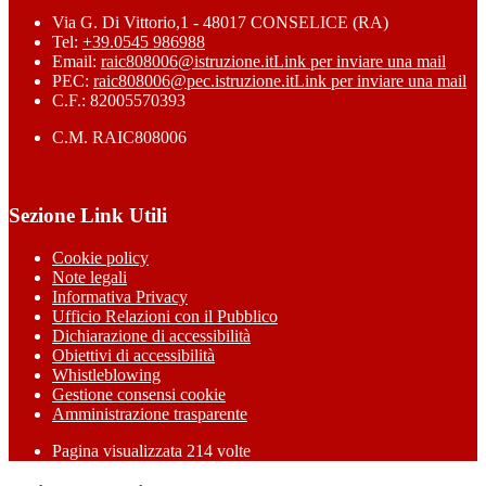
Via G. Di Vittorio,1 - 48017 CONSELICE (RA)
Tel:
+39.0545 986988
Email:
raic808006@istruzione.it
Link per inviare una mail
PEC:
raic808006@pec.istruzione.it
Link per inviare una mail
C.F.: 82005570393
C.M. RAIC808006
Sezione Link Utili
Cookie policy
Note legali
Informativa Privacy
Ufficio Relazioni con il Pubblico
Dichiarazione di accessibilità
Obiettivi di accessibilità
Whistleblowing
Gestione consensi cookie
Amministrazione trasparente
Pagina visualizzata
214
volte