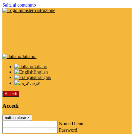
Salta al contenuto
Italiano
Italiano
English
Français
عربى
Accedi
Accedi
button close
×
Nome Utente
Password