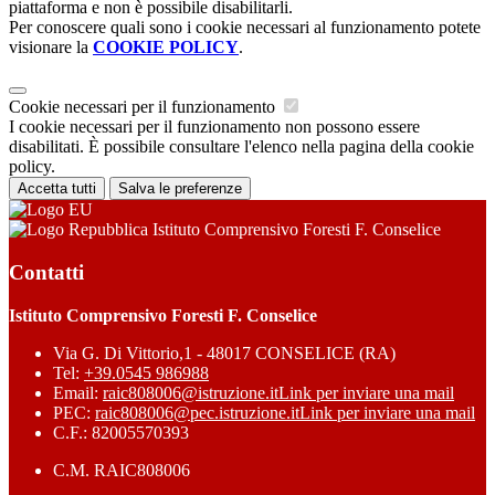
piattaforma e non è possibile disabilitarli.
Per conoscere quali sono i cookie necessari al funzionamento potete
visionare la
COOKIE POLICY
.
Cookie necessari per il funzionamento
I cookie necessari per il funzionamento non possono essere
disabilitati. È possibile consultare l'elenco nella pagina della cookie
policy.
Accetta tutti
Salva le preferenze
Istituto Comprensivo Foresti F. Conselice
Contatti
Istituto Comprensivo Foresti F. Conselice
Via G. Di Vittorio,1 - 48017 CONSELICE (RA)
Tel:
+39.0545 986988
Email:
raic808006@istruzione.it
Link per inviare una mail
PEC:
raic808006@pec.istruzione.it
Link per inviare una mail
C.F.: 82005570393
C.M. RAIC808006