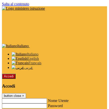
Salta al contenuto
Italiano
Italiano
English
Français
عربى
Accedi
Accedi
button close
×
Nome Utente
Password