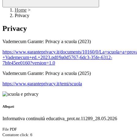
Home
>
Privacy
Privacy
Vademecum Garante: Privacy a scuola (2023)
https://www.garanteprivacy.it/documents/10160/0/La+scuola+a+prov
+Vademecum+ed.+2023.pdf/9a0d5767-6dc3-35fe-6312-
7bfe45ee0160?version=1.0
Vademecum Garante: Privacy a scuola (2025)
https://www.garanteprivacy.it/temi/scuola
Allegati
Informativa continuità educativa_prot.nr.11289_28.05.2026
File PDF
Contatore click: 6