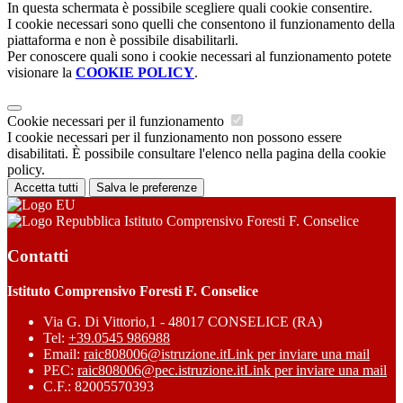
In questa schermata è possibile scegliere quali cookie consentire.
I cookie necessari sono quelli che consentono il funzionamento della
piattaforma e non è possibile disabilitarli.
Per conoscere quali sono i cookie necessari al funzionamento potete
visionare la
COOKIE POLICY
.
Cookie necessari per il funzionamento
I cookie necessari per il funzionamento non possono essere
disabilitati. È possibile consultare l'elenco nella pagina della cookie
policy.
Accetta tutti
Salva le preferenze
Istituto Comprensivo Foresti F. Conselice
Contatti
Istituto Comprensivo Foresti F. Conselice
Via G. Di Vittorio,1 - 48017 CONSELICE (RA)
Tel:
+39.0545 986988
Email:
raic808006@istruzione.it
Link per inviare una mail
PEC:
raic808006@pec.istruzione.it
Link per inviare una mail
C.F.: 82005570393