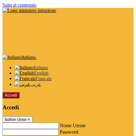
Salta al contenuto
Italiano
Italiano
English
Français
عربى
Accedi
Accedi
button close
×
Nome Utente
Password