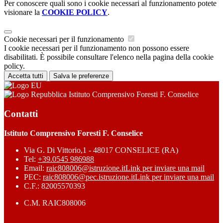
Per conoscere quali sono i cookie necessari al funzionamento potete
visionare la
COOKIE POLICY
.
Cookie necessari per il funzionamento
I cookie necessari per il funzionamento non possono essere
disabilitati. È possibile consultare l'elenco nella pagina della cookie
policy.
Accetta tutti
Salva le preferenze
Istituto Comprensivo Foresti F. Conselice
Contatti
Istituto Comprensivo Foresti F. Conselice
Via G. Di Vittorio,1 - 48017 CONSELICE (RA)
Tel:
+39.0545 986988
Email:
raic808006@istruzione.it
Link per inviare una mail
PEC:
raic808006@pec.istruzione.it
Link per inviare una mail
C.F.: 82005570393
C.M. RAIC808006