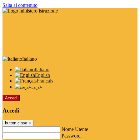
Salta al contenuto
Italiano
Italiano
English
Français
عربى
Accedi
Accedi
button close
×
Nome Utente
Password