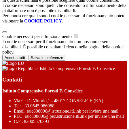
In questa schermata è possibile scegliere quali cookie consentire.
I cookie necessari sono quelli che consentono il funzionamento della
piattaforma e non è possibile disabilitarli.
Per conoscere quali sono i cookie necessari al funzionamento potete
visionare la
COOKIE POLICY
.
Cookie necessari per il funzionamento
I cookie necessari per il funzionamento non possono essere
disabilitati. È possibile consultare l'elenco nella pagina della cookie
policy.
Accetta tutti
Salva le preferenze
Istituto Comprensivo Foresti F. Conselice
Contatti
Istituto Comprensivo Foresti F. Conselice
Via G. Di Vittorio,1 - 48017 CONSELICE (RA)
Tel:
+39.0545 986988
Email:
raic808006@istruzione.it
Link per inviare una mail
PEC:
raic808006@pec.istruzione.it
Link per inviare una mail
C.F.: 82005570393