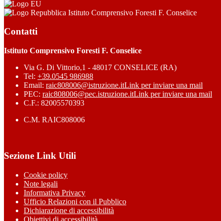
Istituto Comprensivo Foresti F. Conselice
Contatti
Istituto Comprensivo Foresti F. Conselice
Via G. Di Vittorio,1 - 48017 CONSELICE (RA)
Tel:
+39.0545 986988
Email:
raic808006@istruzione.it
Link per inviare una mail
PEC:
raic808006@pec.istruzione.it
Link per inviare una mail
C.F.: 82005570393
C.M. RAIC808006
Sezione Link Utili
Cookie policy
Note legali
Informativa Privacy
Ufficio Relazioni con il Pubblico
Dichiarazione di accessibilità
Obiettivi di accessibilità