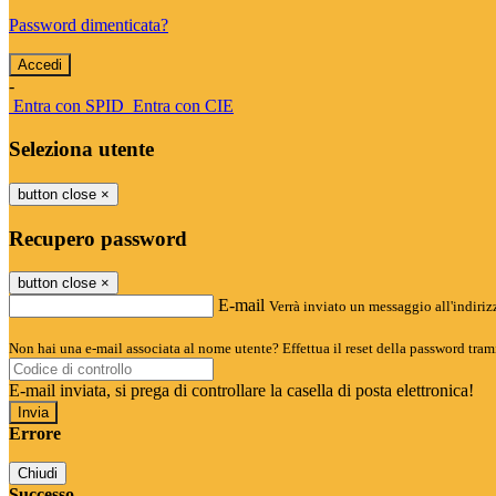
Password dimenticata?
-
Entra con SPID
Entra con CIE
Seleziona utente
button close
×
Recupero password
button close
×
E-mail
Verrà inviato un messaggio all'indirizz
Non hai una e-mail associata al nome utente? Effettua il reset della password tram
E-mail inviata, si prega di controllare la casella di posta elettronica!
Errore
Chiudi
Successo