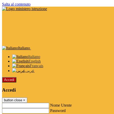
Salta al contenuto
Italiano
Italiano
English
Français
عربى
Accedi
Accedi
button close
×
Nome Utente
Password