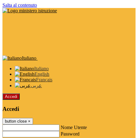
Salta al contenuto
Italiano
Italiano
English
Français
عربى
Accedi
Accedi
button close
×
Nome Utente
Password