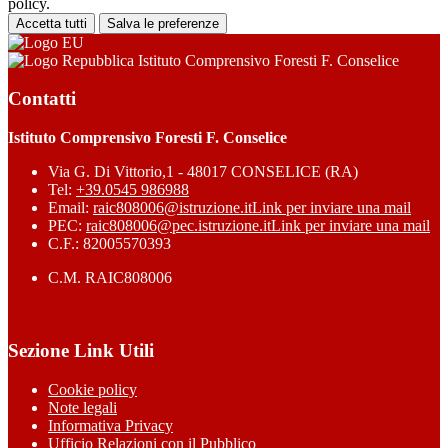
policy.
Accetta tutti
Salva le preferenze
Istituto Comprensivo Foresti F. Conselice
Contatti
Istituto Comprensivo Foresti F. Conselice
Via G. Di Vittorio,1 - 48017 CONSELICE (RA)
Tel:
+39.0545 986988
Email:
raic808006@istruzione.it
Link per inviare una mail
PEC:
raic808006@pec.istruzione.it
Link per inviare una mail
C.F.: 82005570393
C.M. RAIC808006
Sezione Link Utili
Cookie policy
Note legali
Informativa Privacy
Ufficio Relazioni con il Pubblico