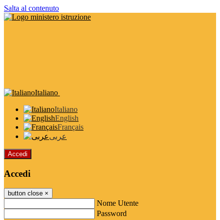
Salta al contenuto
Italiano
Italiano
English
Français
عربى
Accedi
Accedi
button close
×
Nome Utente
Password