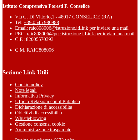
Istituto Comprensivo Foresti F. Conselice
Via G. Di Vittorio,1 - 48017 CONSELICE (RA)
Tel:
+39.0545 986988
Email:
raic808006@istruzione.it
Link per inviare una mail
PEC:
raic808006@pec.istruzione.it
Link per inviare una mail
C.F.: 82005570393
C.M. RAIC808006
Sezione Link Utili
Cookie policy
Note legali
Informativa Privacy
Ufficio Relazioni con il Pubblico
Dichiarazione di accessibilità
Obiettivi di accessibilità
Whistleblowing
Gestione consensi cookie
Amministrazione trasparente