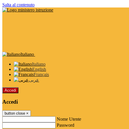
Salta al contenuto
Italiano
Italiano
English
Français
عربى
Accedi
Accedi
button close
×
Nome Utente
Password