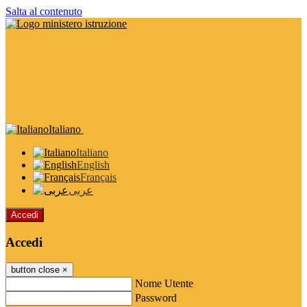
Salta al contenuto
Italiano
Italiano
English
Français
عربى
Accedi
Accedi
button close
×
Nome Utente
Password