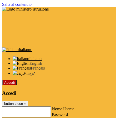
Salta al contenuto
Italiano
Italiano
English
Français
عربى
Accedi
Accedi
button close
×
Nome Utente
Password