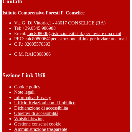
Contatti
Istituto Comprensivo Foresti F. Conselice
Via G. Di Vittorio,1 - 48017 CONSELICE (RA)
Tel:
+39.0545 986988
Email:
raic808006@istruzione.it
Link per inviare una mail
PEC:
raic808006@pec.istruzione.it
Link per inviare una mail
C.F.: 82005570393
C.M. RAIC808006
Sezione Link Utili
Cookie policy
Note legali
Informativa Privacy
Ufficio Relazioni con il Pubblico
Dichiarazione di accessibilità
Obiettivi di accessibilità
Whistleblowing
Gestione consensi cookie
Amministrazione trasparente