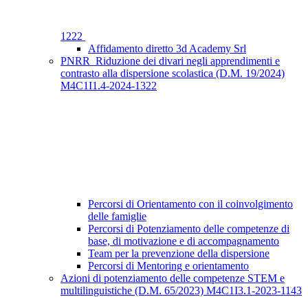
1222
Affidamento diretto 3d Academy Srl
PNRR_Riduzione dei divari negli apprendimenti e
contrasto alla dispersione scolastica (D.M. 19/2024)
M4C1I1.4-2024-1322
Percorsi di Orientamento con il coinvolgimento
delle famiglie
Percorsi di Potenziamento delle competenze di
base, di motivazione e di accompagnamento
Team per la prevenzione della dispersione
Percorsi di Mentoring e orientamento
Azioni di potenziamento delle competenze STEM e
multilinguistiche (D.M. 65/2023) M4C1I3.1-2023-1143