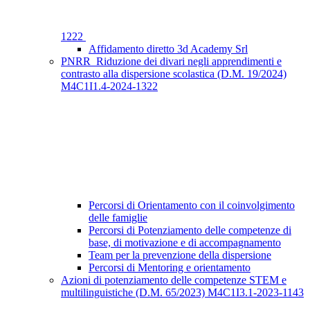
1222
Affidamento diretto 3d Academy Srl
PNRR_Riduzione dei divari negli apprendimenti e
contrasto alla dispersione scolastica (D.M. 19/2024)
M4C1I1.4-2024-1322
Percorsi di Orientamento con il coinvolgimento
delle famiglie
Percorsi di Potenziamento delle competenze di
base, di motivazione e di accompagnamento
Team per la prevenzione della dispersione
Percorsi di Mentoring e orientamento
Azioni di potenziamento delle competenze STEM e
multilinguistiche (D.M. 65/2023) M4C1I3.1-2023-1143