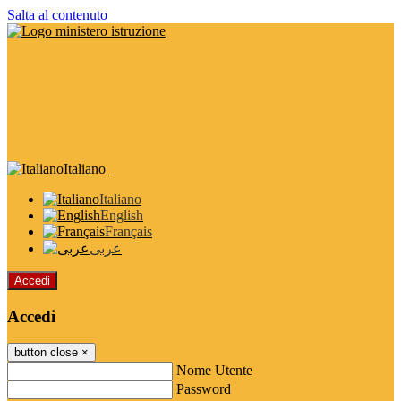
Salta al contenuto
Italiano
Italiano
English
Français
عربى
Accedi
Accedi
button close
×
Nome Utente
Password