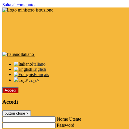
Salta al contenuto
Italiano
Italiano
English
Français
عربى
Accedi
Accedi
button close
×
Nome Utente
Password