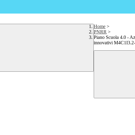
Home
>
PNRR
>
Piano Scuola 4.0 - A
innovativi M4C1I3.2