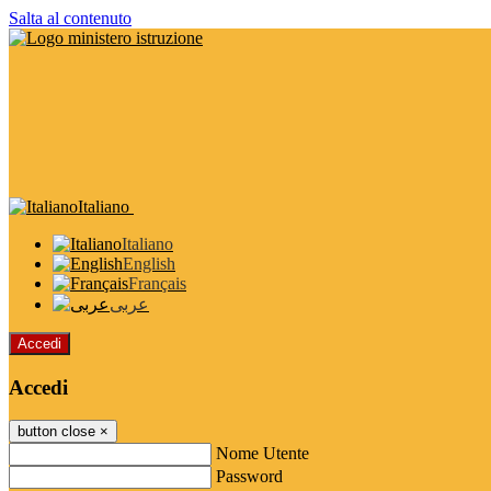
Salta al contenuto
Italiano
Italiano
English
Français
عربى
Accedi
Accedi
button close
×
Nome Utente
Password