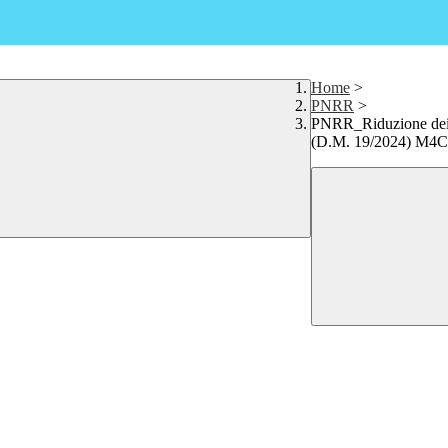
Home
>
PNRR
>
PNRR_Riduzione dei di
(D.M. 19/2024) M4C