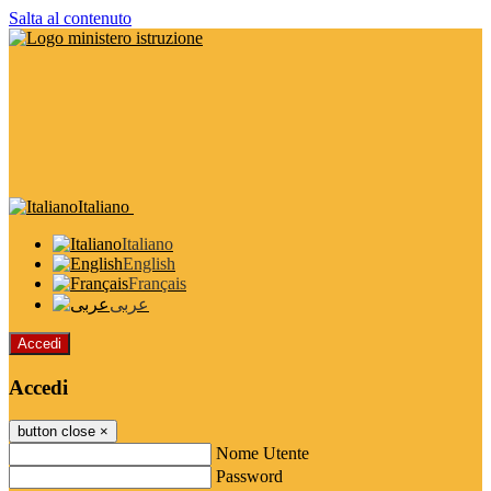
Salta al contenuto
Italiano
Italiano
English
Français
عربى
Accedi
Accedi
button close
×
Nome Utente
Password