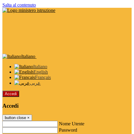
Salta al contenuto
Italiano
Italiano
English
Français
عربى
Accedi
Accedi
button close
×
Nome Utente
Password