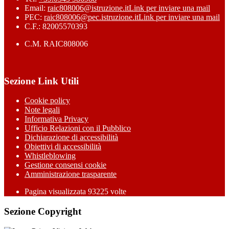
Email:
raic808006@istruzione.it
Link per inviare una mail
PEC:
raic808006@pec.istruzione.it
Link per inviare una mail
C.F.: 82005570393
C.M. RAIC808006
Sezione Link Utili
Cookie policy
Note legali
Informativa Privacy
Ufficio Relazioni con il Pubblico
Dichiarazione di accessibilità
Obiettivi di accessibilità
Whistleblowing
Gestione consensi cookie
Amministrazione trasparente
Pagina visualizzata
93225
volte
Sezione Copyright