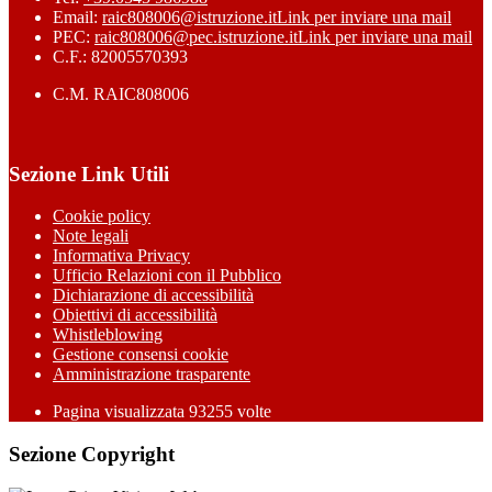
Email:
raic808006@istruzione.it
Link per inviare una mail
PEC:
raic808006@pec.istruzione.it
Link per inviare una mail
C.F.: 82005570393
C.M. RAIC808006
Sezione Link Utili
Cookie policy
Note legali
Informativa Privacy
Ufficio Relazioni con il Pubblico
Dichiarazione di accessibilità
Obiettivi di accessibilità
Whistleblowing
Gestione consensi cookie
Amministrazione trasparente
Pagina visualizzata
93255
volte
Sezione Copyright