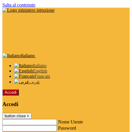
Salta al contenuto
Italiano
Italiano
English
Français
عربى
Accedi
Accedi
button close
×
Nome Utente
Password