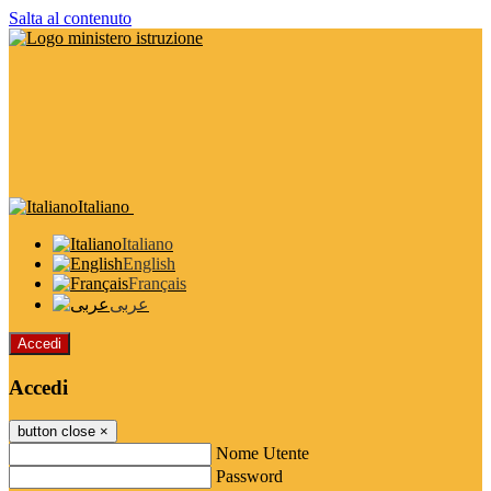
Salta al contenuto
Italiano
Italiano
English
Français
عربى
Accedi
Accedi
button close
×
Nome Utente
Password