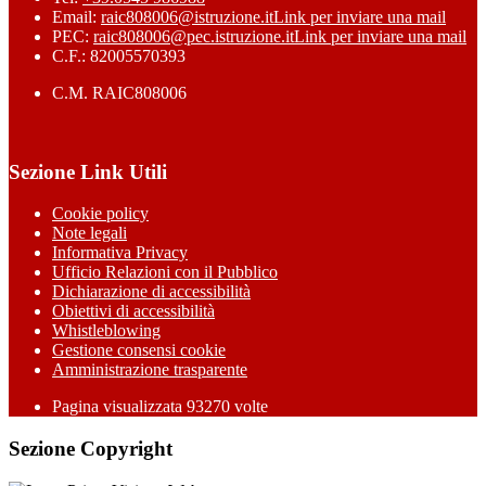
Email:
raic808006@istruzione.it
Link per inviare una mail
PEC:
raic808006@pec.istruzione.it
Link per inviare una mail
C.F.: 82005570393
C.M. RAIC808006
Sezione Link Utili
Cookie policy
Note legali
Informativa Privacy
Ufficio Relazioni con il Pubblico
Dichiarazione di accessibilità
Obiettivi di accessibilità
Whistleblowing
Gestione consensi cookie
Amministrazione trasparente
Pagina visualizzata
93270
volte
Sezione Copyright