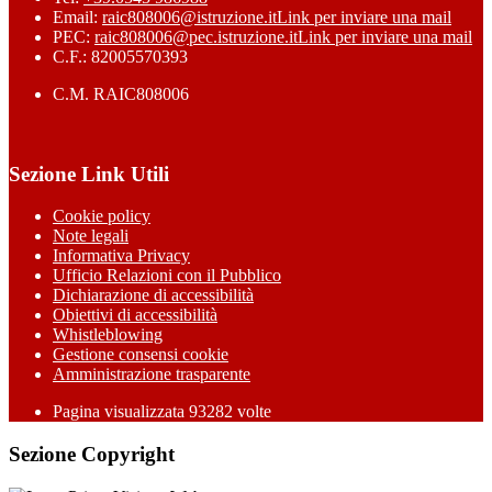
Email:
raic808006@istruzione.it
Link per inviare una mail
PEC:
raic808006@pec.istruzione.it
Link per inviare una mail
C.F.: 82005570393
C.M. RAIC808006
Sezione Link Utili
Cookie policy
Note legali
Informativa Privacy
Ufficio Relazioni con il Pubblico
Dichiarazione di accessibilità
Obiettivi di accessibilità
Whistleblowing
Gestione consensi cookie
Amministrazione trasparente
Pagina visualizzata
93282
volte
Sezione Copyright