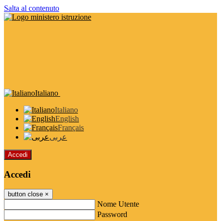
Salta al contenuto
Italiano
Italiano
English
Français
عربى
Accedi
Accedi
button close
×
Nome Utente
Password