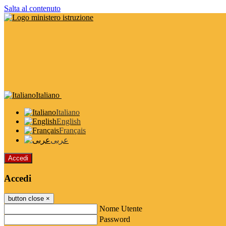
Salta al contenuto
Italiano
Italiano
English
Français
عربى
Accedi
Accedi
button close
×
Nome Utente
Password