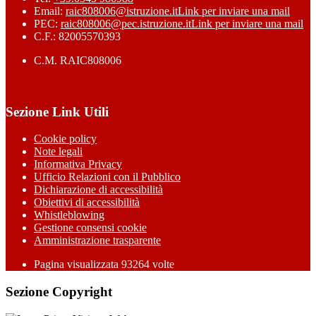
Email:
raic808006@istruzione.it
Link per inviare una mail
PEC:
raic808006@pec.istruzione.it
Link per inviare una mail
C.F.: 82005570393
C.M. RAIC808006
Sezione Link Utili
Cookie policy
Note legali
Informativa Privacy
Ufficio Relazioni con il Pubblico
Dichiarazione di accessibilità
Obiettivi di accessibilità
Whistleblowing
Gestione consensi cookie
Amministrazione trasparente
Pagina visualizzata
93264
volte
Sezione Copyright