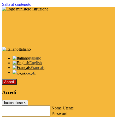
Salta al contenuto
Italiano
Italiano
English
Français
عربى
Accedi
Accedi
button close
×
Nome Utente
Password