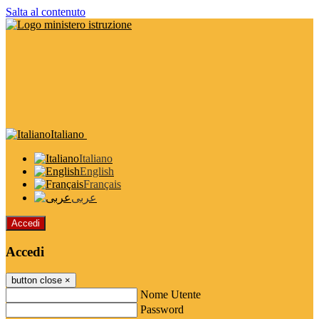
Salta al contenuto
Italiano
Italiano
English
Français
عربى
Accedi
Accedi
button close
×
Nome Utente
Password