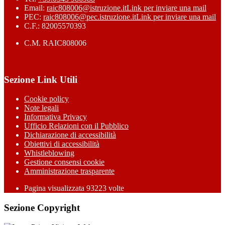
Email:
raic808006@istruzione.it
Link per inviare una mail
PEC:
raic808006@pec.istruzione.it
Link per inviare una mail
C.F.: 82005570393
C.M. RAIC808006
Sezione Link Utili
Cookie policy
Note legali
Informativa Privacy
Ufficio Relazioni con il Pubblico
Dichiarazione di accessibilità
Obiettivi di accessibilità
Whistleblowing
Gestione consensi cookie
Amministrazione trasparente
Pagina visualizzata
93223
volte
Sezione Copyright