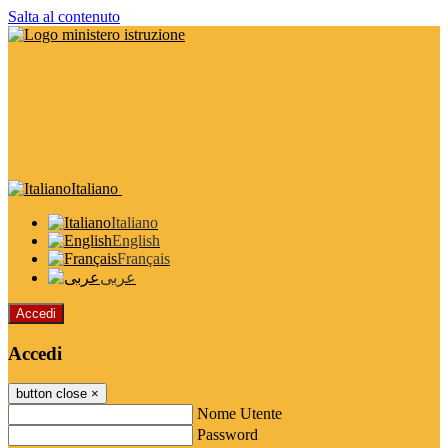
Salta al contenuto
Italiano
Italiano
English
Français
عربى
Accedi
Accedi
button close
×
Nome Utente
Password