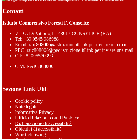
Contatti
Istituto Comprensivo Foresti F. Conselice
Via G. Di Vittorio,1 - 48017 CONSELICE (RA)
Tel:
+39.0545 986988
Email:
raic808006@istruzione.it
Link per inviare una mail
PEC:
raic808006@pec.istruzione.it
Link per inviare una mail
C.F.: 82005570393
C.M. RAIC808006
Sezione Link Utili
Cookie policy
Note legali
Informativa Privacy
Ufficio Relazioni con il Pubblico
Dichiarazione di accessibilità
Obiettivi di accessibilità
Whistleblowing